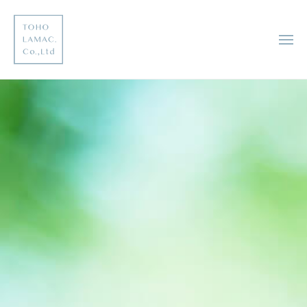
コ
邦
ン
レ
テ
メ
マ
ニ
ン
ッ
ュ
東
ー
ツ
未
ク
へ
来
邦
株
に
ス
式
レ
足
キ
会
マ
跡
ッ
社
ッ
を
プ
ク
残
す
株
企
式
業
会
社