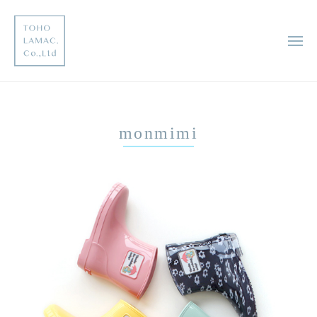
コ
邦
ン
レ
テ
メ
マ
ニ
ン
ッ
ュ
東
ー
ツ
未
ク
へ
来
邦
株
に
ス
式
レ
monmimi
足
キ
会
マ
跡
ッ
社
ッ
を
プ
ク
残
す
株
企
式
業
会
社