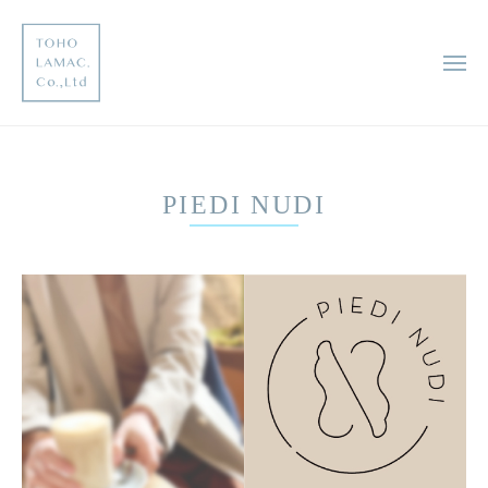
コ
邦
ン
レ
テ
メ
マ
ニ
ン
ッ
ュ
東
ー
ツ
未
ク
へ
来
邦
株
に
ス
式
レ
PIEDI NUDI
足
キ
会
マ
跡
ッ
社
ッ
を
プ
ク
残
す
株
企
式
業
会
社