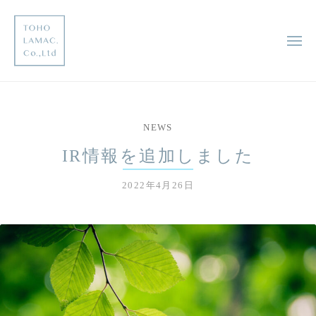
コ
邦
ン
レ
テ
メ
マ
ニ
ン
ッ
ュ
東
ー
ツ
未
ク
へ
来
邦
株
に
ス
式
レ
NEWS
足
キ
会
マ
跡
ッ
社
IR情報を追加しました
ッ
を
プ
ク
残
2022年4月26日
b
す
株
y
企
式
t
業
o
会
h
社
o
w
e
b