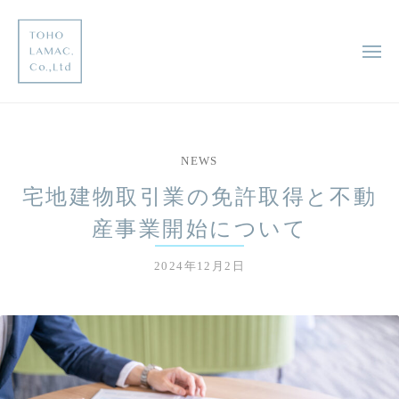
コ
邦
ン
レ
テ
メ
マ
ニ
ン
ッ
ュ
東
ー
ツ
未
ク
へ
来
邦
株
に
ス
式
レ
NEWS
足
キ
会
マ
跡
ッ
社
宅地建物取引業の免許取得と不動
ッ
を
プ
ク
産事業開始について
残
す
株
企
2024年12月2日
b
式
業
y
会
t
社
o
h
o
w